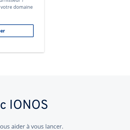
urnisseur ?
t votre domaine
er
ec IONOS
us aider à vous lancer.