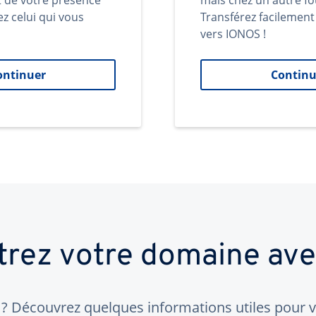
t de votre présence
mais chez un autre fo
ez celui qui vous
Transférez facilemen
vers IONOS !
ontinuer
Continu
trez votre domaine av
 Découvrez quelques informations utiles pour vo